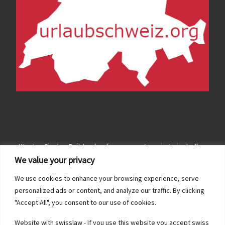
Wussten Sie dass Reitstunden .li genauso gut reagiert wir .ch - Ihre
Chance dank unseren Portalen top gefunden werden mit z.B
We value your privacy
Reitstunden Berner Oberland oder Reitstunden Rheintal oder
Reitstunden Lichtenstein ...
We use cookies to enhance your browsing experience, serve
personalized ads or content, and analyze our traffic. By clicking
"Accept All", you consent to our use of cookies.
Website with swisslaw - If you use this website you accept swiss